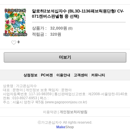
알로하2보석십자수 (BL3D-1136패브릭원단형/ CV-
071캔버스판넬형 중 선택)
상품가 :
32,000원
(0)
적립금 :
320원
0
더보기
상점정보
PC버젼
이용안내
고객센터
커뮤니티
상호명 : 가고픈십자수
대표 : 문현아 | 개인정보 보호 책임자 : 문현아
사업자등록번호 :117-10-98359 | 통신판매업신고번호 : 제2008-서울양천-0140호
전화 : 010-8927-6953 | 팩스 :
주소 : 서울시 양천구 목5동 (www.gagopoonjasu.co.kr)
이용약관
|
개인정보처리방침
ⓒ가고픈십자수 All rights reserved.
Make
Shop