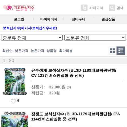
카테고리
검색
로그인
마이페이지
장바구니
관심상품
보석십자수(패키지/보석십자수재료)
최신순
낮은가격
높은가격
상품명
최다리뷰
1 - 20
유수생재 보석십자수 (BL3D-1189패브릭원단형/
CV-123캔버스판넬형 중 선택)
상품가 :
32,000원
(0)
적립금 :
320원
0
장생도 보석십자수 (BL3D-1179패브릭원단형/ CV-
114캔버스판넬형 중 선택)