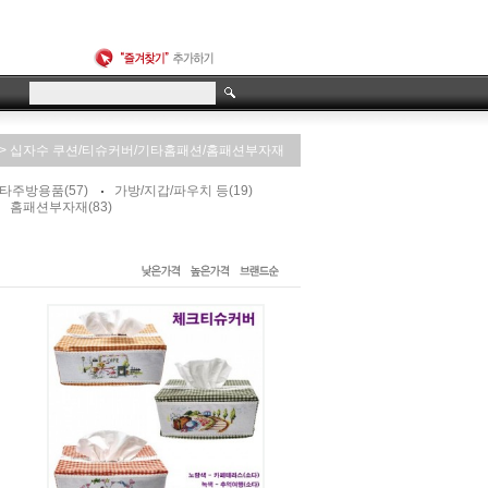
>
십자수 쿠션/티슈커버/기타홈패션/홈패션부자재
기타주방용품
(57)
가방/지갑/파우치 등
(19)
홈패션부자재
(83)