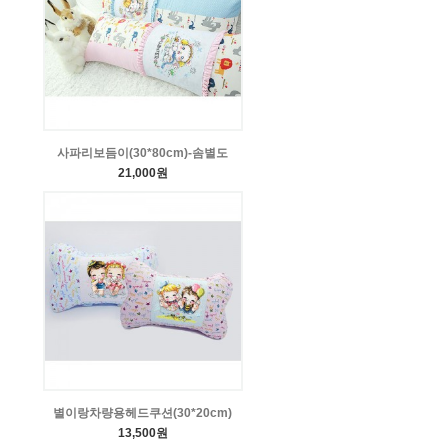
사파리보듬이(30*80cm)-솜별도
21,000원
별이랑차량용헤드쿠션(30*20cm)
13,500원