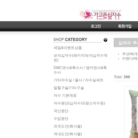
십자수 쿠
세일&이벤트상품
쿠션/베개
보석십자수(패키지/보석십자수재
카렌다/메
료)
DMC면사&특수사 / 앵카면사&특
수사
Total:
398
기타자수실 / 울사 / 자수실세트
밀힐구슬/기타구슬
자수 기본재료
자수원단(십자수/프랑스자수등)
국산원단
수입원단
외국도안(회사별)
국내도안(회사별)