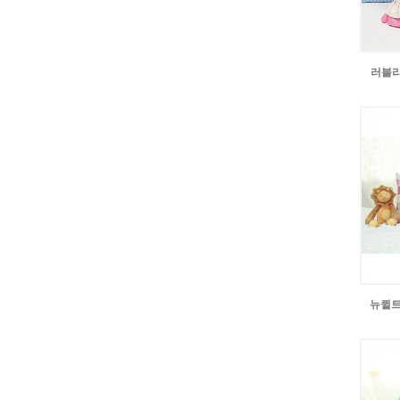
러블리
뉴퀼트