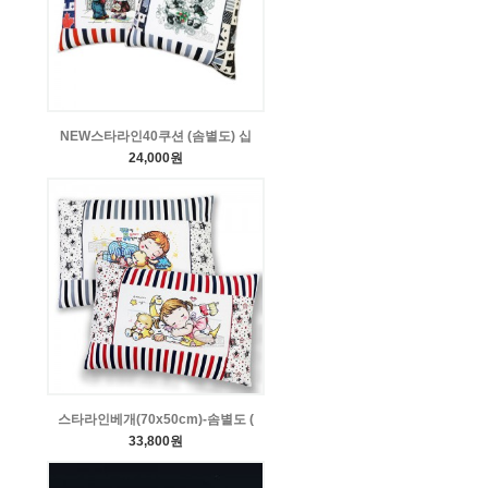
NEW스타라인40쿠션 (솜별도) 십
24,000원
스타라인베개(70x50cm)-솜별도 (
33,800원