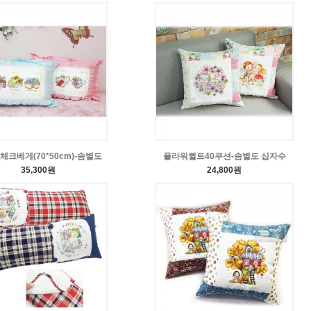
체크베게(70*50cm)-솜별도
플라워퀼트40쿠션-솜별도 십자수
35,300원
24,800원