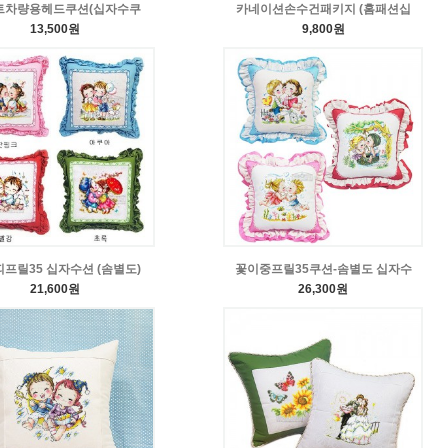
트차량용헤드쿠션(십자수쿠
카네이션손수건패키지 (홈패션십
13,500원
9,800원
프릴35 십자수션 (솜별도)
꽃이중프릴35쿠션-솜별도 십자수
21,600원
26,300원