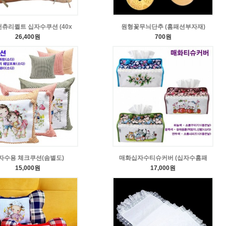
츄리퀼트 십자수쿠션 (40x
원형꽃무늬단추 (홈패션부자재)
26,400원
700원
자수용 체크쿠션(솜별도)
매화십자수티슈커버 (십자수홈패
15,000원
17,000원