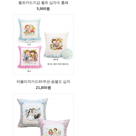
퀼트카드지갑 퀼트 십자수 홈패
5,900원
러블리쟈가드40쿠션-솜별도 십자
21,800원