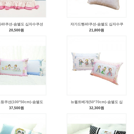
40쿠션-솜별도 십자수쿠션
쟈가드삥40쿠션-솜별도 십자수쿠
20,500원
21,800원
등쿠션(100*50cm)-솜별도
뉴퀼트베개(50*70cm)-솜별도 십
37,500원
32,300원