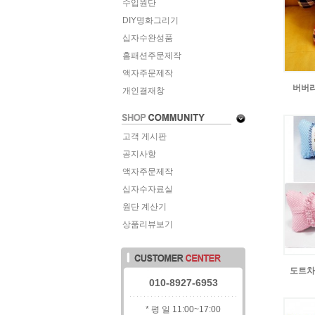
수입원단
DIY명화그리기
십자수완성품
홈패션주문제작
액자주문제작
버버
개인결재창
고객 게시판
공지사항
액자주문제작
십자수자료실
원단 계산기
상품리뷰보기
도트차
010-8927-6953
* 평 일 11:00~17:00