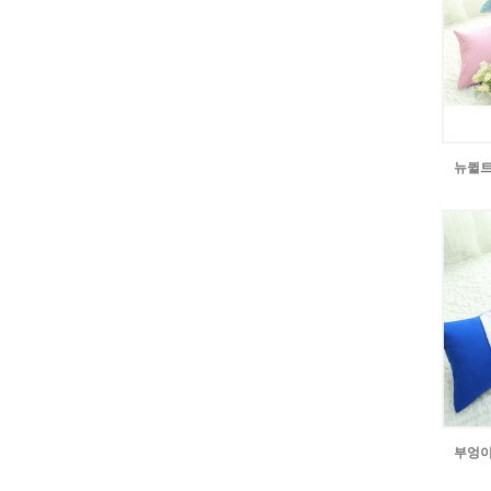
뉴퀼트
부엉이