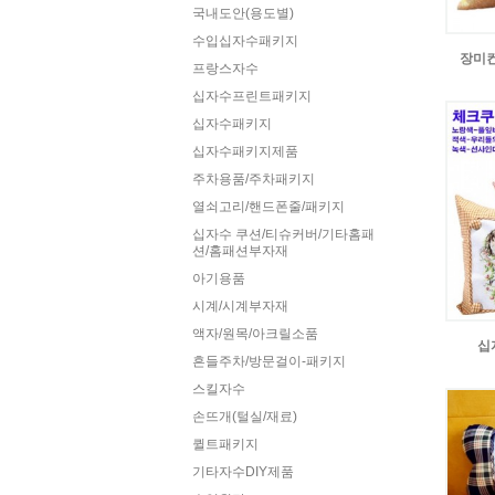
국내도안(용도별)
수입십자수패키지
장미컨
프랑스자수
십자수프린트패키지
십자수패키지
십자수패키지제품
주차용품/주차패키지
열쇠고리/핸드폰줄/패키지
십자수 쿠션/티슈커버/기타홈패
션/홈패션부자재
아기용품
시계/시계부자재
액자/원목/아크릴소품
십
흔들주차/방문걸이-패키지
스킬자수
손뜨개(털실/재료)
퀼트패키지
기타자수DIY제품