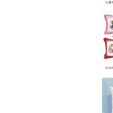
뉴퀼
러브띠