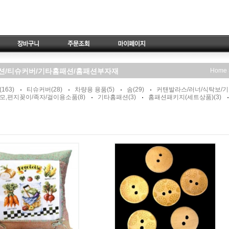
션/티슈커버/기타홈패션/홈패션부자재
Home
(163)
티슈커버
(28)
차량용 용품
(5)
솜
(29)
커탠발라스/러너/식탁보/
모,편지꽂이/족자/걸이용소품
(8)
기타홈패션
(3)
홈패션패키지(세트상품)
(3)