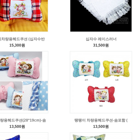
리차량용헤드쿠션 (십자수반
십자수 레이스러너
15,300원
31,500원
량용헤드쿠션(28*19cm)-솜
땡땡이 차량용헤드쿠션-솜포함 (
13,500원
13,500원