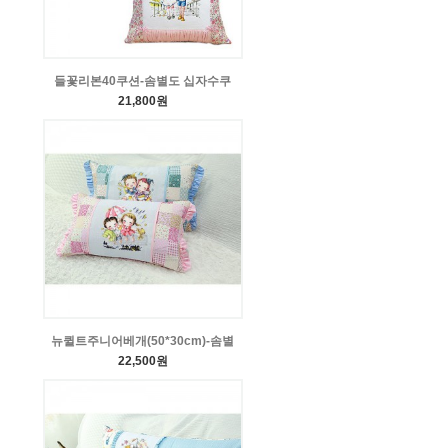
들꽃리본40쿠션-솜별도 십자수쿠
21,800원
뉴퀼트주니어베개(50*30cm)-솜별
22,500원