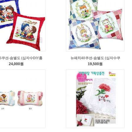
5쿠션-솜별도 (십자수DIY홈
뉴패치40쿠션-솜별도 (십자수쿠
24,000원
19,500원