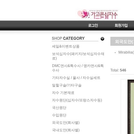
외국도안(
세일&이벤트상품
Mirabilia
보석십자수(패키지/보석십자수재
료)
DMC면사&특수사 / 앵카면사&특
수사
Total:
546
기타자수실 / 울사 / 자수실세트
밀힐구슬/기타구슬
자수 기본재료
자수원단(십자수/프랑스자수등)
국산원단
수입원단
외국도안(회사별)
국내도안(회사별)