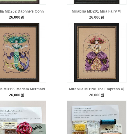
ilia MD202 Daphne’s Conn
Mirabilia MD201 Mira Fairy 미
26,000원
26,000원
lia MD199 Madam Mermaid
Mirabilia MD198 The Empress 미
26,000원
26,000원