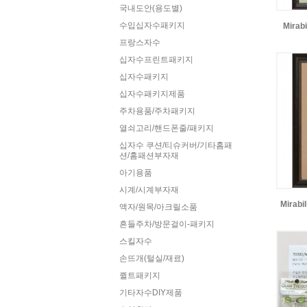
국내도안(용도별)
수입십자수패키지
Mirab
프랑스자수
십자수프린트패키지
십자수패키지
십자수패키지제품
주차용품/주차패키지
열쇠고리/핸드폰줄/패키지
십자수 쿠션/티슈커버/기타홈패
션/홈패션부자재
아기용품
시계/시계부자재
Mirabi
액자/원목/아크릴소품
흔들주차/방문걸이-패키지
스킬자수
손뜨개(털실/재료)
퀼트패키지
기타자수DIY제품